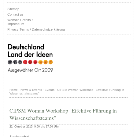
Sitemap
Contact us
Website Credits /
Impressum
Privacy Terms / Datenschutzerklärung
Home
·
News & Events
·
Events
·
CIPSM Woman Workshop "Effektive Führung in
Wissenschaftsteams"
CIPSM Woman Workshop "Effektive Führung in
Wissenschaftsteams"
22. Oktober 2015; 9.00 bis 17.00 Uhr
Seminarinhalt: